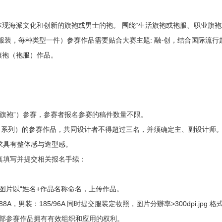
现海派文化和创新的旗袍或男士的袍。 围绕“生活旗袍或袍服、职业旗
服装，每种类型一件）参赛作品需要贴合大赛主题: 融·创，结合国际流行
旗袍（袍服）作品。
礼服旗袍”）参赛，参赛者报名参赛的稿件数量不限。
（系列）的参赛作品，共同设计者不得超过三名，并须确定主、副设计师
求具有整体感与造型感。
认真填写并提交相关报名手续：
式，图片以“姓名+作品名称命名，
上传作品。
，男装：185/96A 同时提交服装定妆照，图片分辦率>300dpi.jpg 格
全部参赛作品拥有有效组织和应用的权利。