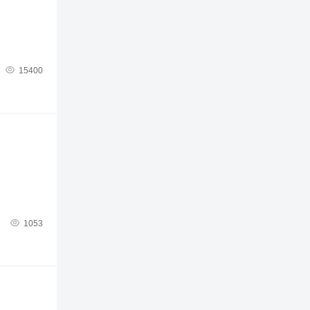

15400

1053