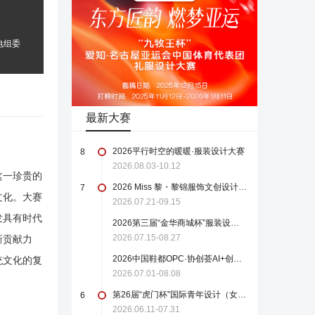
电组委
最新大赛
2026平行时空的暖暖·服装设计大赛
8
2026.08.03-10.12
这一珍贵的
2026 Miss 黎・黎锦服饰文创设计大赛
7
文化。大赛
2026.07.21-09.15
发具有时代
2026第三届“金华商城杯”服装设计大赛（截至2026年8月27日）
2026.07.15-08.27
新贡献力
2026中国鞋都OPC·协创荟AI+创意设计大赛
统文化的复
2026.07.01-08.08
第26届“虎门杯”国际青年设计（女装）大赛
6
2026.06.11-07.31