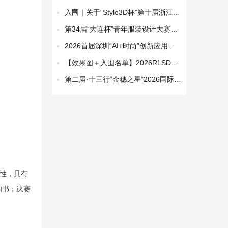
入围｜关于“Style3D杯”第十届浙江省大学生服装服饰创意设计大赛入围决赛名单的公示
第34届“大连杯”青年服装设计大赛入围作品正式公布！
2026首届深圳“AI+时尚”创新应用大赛决赛揭晓
【效果图＋入围名单】2026RLSD入围名单全揭晓（服装、包袋与配饰、鞋履 ）
第二届·十三行“金穗之星”2026国际女装AW时尚设计大赛获奖作品公布
通性，具有
知书；决赛