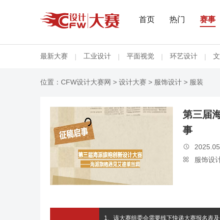
首页
热门
赛事
最新大赛
工业设计
平面视觉
环艺设计
文
|
|
|
|
位置：
CFW设计大赛网
>
设计大赛
>
服饰设计
> 服装
第三届
事
2025.05

服饰设

1、该大赛组委会需要线下快递大赛报名表及