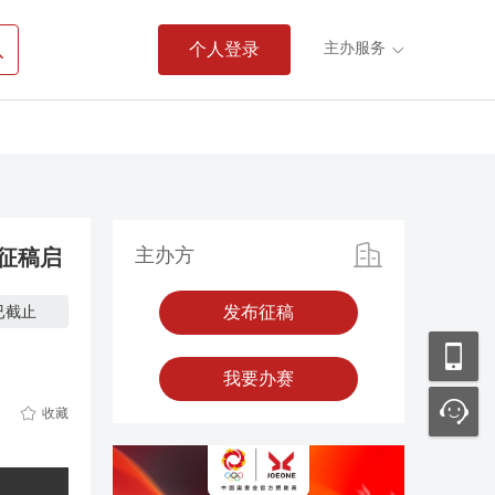

主办服务
个人登录

主办方
征稿启
已截止
发布征稿
我要办赛

收藏