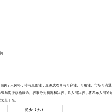
月初
有鲜明的个人风格，带有原创性，最终成衣具有可穿性、可用性、市场可流
丝绸与海派旗袍服饰。赛事分为初赛和决赛，凡入围决赛，将发布入围通
优秀奖若干名。