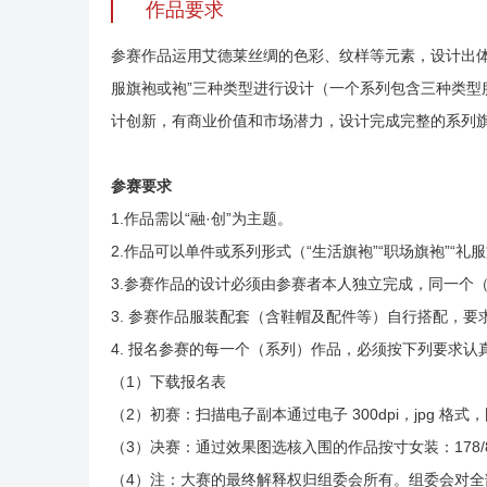
作品要求
参赛作品运用艾德莱丝绸的色彩、纹样等元素，设计出体
服旗袍或袍”三种类型进行设计（一个系列包含三种类型
计创新，有商业价值和市场潜力，设计完成完整的系列
参赛要求
1.作品需以“融·创”为主题。
2.作品可以单件或系列形式（“生活旗袍”“职场旗袍”“
3.参赛作品的设计必须由参赛者本人独立完成，同一个
3. 参赛作品服装配套（含鞋帽及配件等）自行搭配，要
4. 报名参赛的每一个（系列）作品，必须按下列要求
（1）下载报名表
（2）初赛：扫描电子副本通过电子 300dpi，jpg 格
（3）决赛：通过效果图选核入围的作品按寸女装：178/88A
（4）注：大赛的最终解释权归组委会所有。组委会对