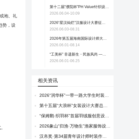
第十二届“濮院杯”PH Value针织设计师大赛
2026.06.04-10.09
袍或袍、礼
2026“星汉灿烂”汉服设计大赛征稿启事（截至2026.8.31）
趋势，设
2026.06.03-08.31
2026年第五届海南国际设计师大赛作品征集
2026.06.01-08.14
“工美杯” 非遗新生・民族风尚 —— 全国现代时尚首饰设计大赛火热报名中
2026.06.01-06.25
相关资讯
。
2026“润华杯”一带一路大学生时装设计与技能大赛初评入围作品公示！
第十五届“大浪杯”女装设计大赛总决赛揭晓！
“保姆鹅·织羽杯”首届羽绒服创意设计大赛入围决赛作品名单！
2026象山“归渔·万物生”渔家服饰设计大赛初评作品揭晓
式。
汉帛奖·第34届青年设计师时装作品大赛初评入围作品公示