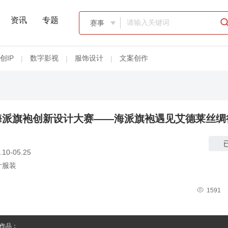
资讯
专题
赛事

创IP
数字影视
服饰设计
文案创作
|
|
|
海派旗袍创新设计大赛——海派旗袍遇见艾德莱丝绸
.10-05.25
计服装

1591
作品；