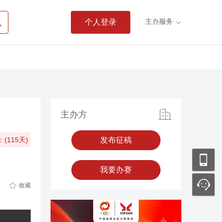

主办服务
个人登录

主办方
(115天)
征稿中
发布征稿
我要办赛

收藏