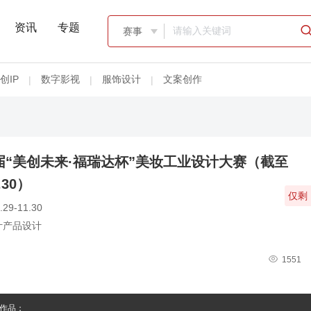
资讯
专题
赛事

创IP
数字影视
服饰设计
文案创作
|
|
|
首届“美创未来·福瑞达杯”美妆工业设计大赛（截至
1.30）
仅剩：
.29-11.30
计产品设计

1551
作品；