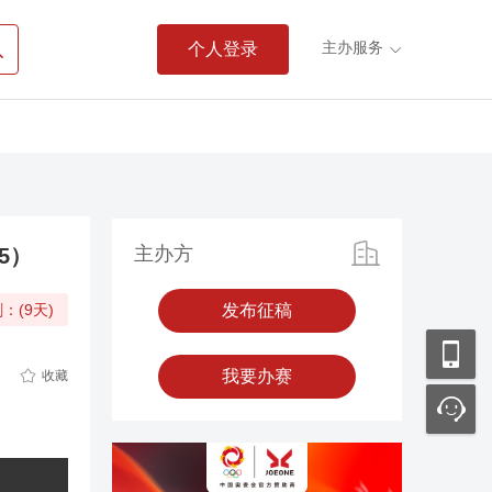

主办服务
个人登录

主办方
5）
：(9天)
征稿中
发布征稿

我要办赛
收藏