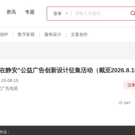
资讯
专题
赛事

创IP
数字影视
服饰设计
文案创作
|
|
|
“美在静安”公益广告创新设计征集活动（截至2026.8.1
.15-08.15
仅剩
觉广告包装

647
作品；