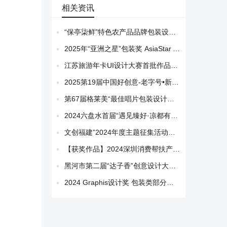
相关资讯
“保亭柒鲜”特色农产品品牌包装设计大赛获奖名单公布
2025年“亚洲之星”包装奖 AsiaStar Awards（中国）获奖作品
江苏旅游年卡UI设计大赛首批作品展示
2025第19届中国好创意-老字号•新国潮创新设计专项大赛三枪组优秀奖作品欣赏
第67届格莱美“最佳唱片包装设计奖”获奖作品
2024六盘水首届“遇见臻好·凉都有礼”伴手礼创意设计征集大赛获奖作品展示
文创福建”2024年度主题征集活动获奖作品名单及获奖作品公示
【获奖作品】2024深圳消费帮扶产品营销文创设计大赛获奖名单及获奖作品公示
黑河市第二届“达子香”创意设计大赛获奖作品名单
2024 Graphis设计奖 包装类部分获奖作品