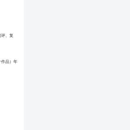
初评、复
计作品）年