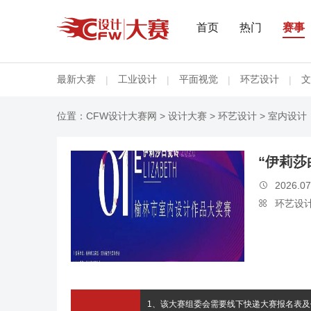
首页
热门
赛事
最新大赛
工业设计
平面视觉
环艺设计
文
|
|
|
|
位置：
CFW设计大赛网
>
设计大赛
>
环艺设计
> 室内设计
“伊莉莎
2026.07

环艺设

1、该大赛组委会需要线下快递大赛报名表及