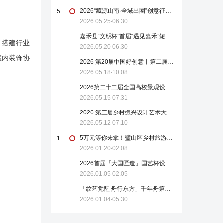
2026“藏源山南·全域出圈”创意征集活动
5
2026.05.25-06.30
嘉禾县“文明杯”首届“遇见嘉禾”短视频大赛来了！
，搭建行业
2026.05.20-06.30
室内装饰协
2026 第20届中国好创意丨第二届 “岁岁鸭和 TA 的朋友们”专项赛（截至2026.10.8）
2026.05.18-10.08
2026第二十二届全国高校景观设计毕业作品展
2026.05.15-07.31
2026 第三届乡村振兴设计艺术大赛——“创酿新生 馥郁青春”酒鬼酒专项命题赛
2026.05.12-07.10
5万元等你来拿！璧山区乡村旅游景观创意作品征集
1
2026.01.20-02.08
2026首届「大国匠造」国艺杯设计大赛！总奖30W！免费报名！
2026.01.05-02.05
「纹艺觉醒 舟行东方」千年舟第二届花色及应用设计大赛 启动征集（截至2026.5.30）
2026.01.04-05.30