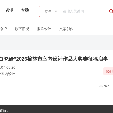
资讯
专题
赛事

创IP
数字影视
服饰设计
文案创作
|
|
|
白瓷砖”2026榆林市室内设计作品大奖赛征稿启事
.07-08.20
仅剩
计室内设计

394
作品；