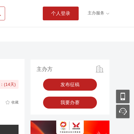

主办服务
个人登录

主办方
：(14天)
征稿中
发布征稿

我要办赛
收藏