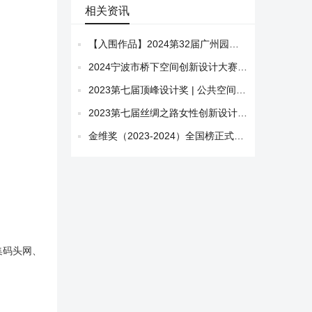
相关资讯
【入围作品】2024第32届广州园林博览会学生园林设计竞赛初评公示与最具人气奖票选
2024宁波市桥下空间创新设计大赛初赛入围作品
2023第七届顶峰设计奖 | 公共空间方案类获奖作品
2023第七届丝绸之路女性创新设计大赛（绿色生活类）等级奖获奖作品
金维奖（2023-2024）全国榜正式出炉！
集码头网、