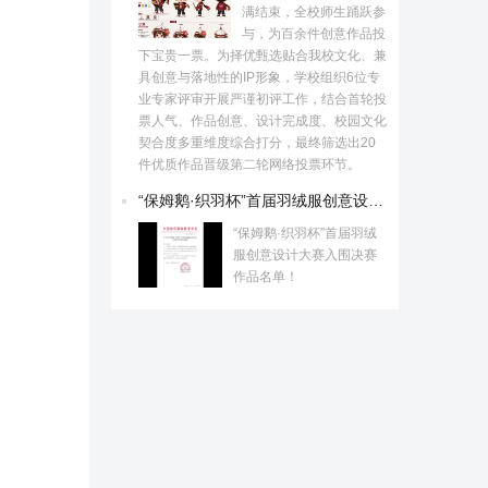
满结束，全校师生踊跃参
与，为百余件创意作品投
下宝贵一票。为择优甄选贴合我校文化、兼
具创意与落地性的IP形象，学校组织6位专
业专家评审开展严谨初评工作，结合首轮投
票人气、作品创意、设计完成度、校园文化
契合度多重维度综合打分，最终筛选出20
件优质作品晋级第二轮网络投票环节。
“保姆鹅·织羽杯”首届羽绒服创意设计大赛入围决赛作品名单！
“保姆鹅·织羽杯”首届羽绒
服创意设计大赛入围决赛
作品名单！