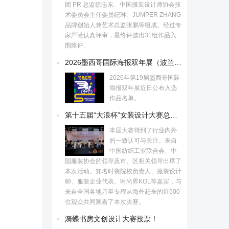
团 PR 总监徐志东、中国服装设计师协会技
术委员会主任委员纪琳、JUMPER ZHANG
品牌创始人兼艺术总监张鹏等组成。经过专
家严谨认真评审，最终评选出31组作品入
围终评。
2026墨西哥国际海报双年展（波兰）入选作品
2026年第19届墨西哥国际
海报双年展近日公布入选
作品名单。
第十五届“大浪杯”女装设计大赛总决赛揭晓！
本届大赛得到了行业内外
的一致认可与关注。来自
中国纺织工业联合会、中
国服装协会的领导及市、区相关领导出席了
本次活动。知名时装院校负责人、服装设计
师、服装企业代表、时尚界KOL等嘉宾，与
来自全国各地乃至专程从海外赶来的近500
位观众共同观看了本次决赛。
漪蝶书房文创设计大赛投票！