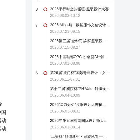
2026平行时空的暖暖·服装设计大赛
8
2026.08.03-10.12
2026 Miss 黎・黎锦服饰文创设计大赛
7
2026.07.21-09.15
2026第三届“金华商城杯”服装设计大赛（截至2026年8月27日）
2026.07.15-08.27
2026中国鞋都OPC·协创荟AI+创意设计大赛
2026.07.01-08.08
第26届“虎门杯”国际青年设计（女装）大赛
6
2026.06.11-07.31
第十二届“濮院杯”PH Value针织设计师大赛
2026.06.04-10.09
收
2026“星汉灿烂”汉服设计大赛征稿启事（截至2026.8.31）
2026.06.03-08.31
中国
运动
2026年第五届海南国际设计师大赛作品征集
2026.06.01-08.14
运动
“工美杯” 非遗新生・民族风尚 —— 全国现代时尚首饰设计大赛火热报名中