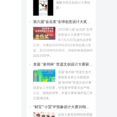
漪蝶书房文创设计大赛投
票！
第六届“金岳奖”全球创意设计大奖赛获奖名单公示
2025第六届“金岳奖”全球
创意设计大奖赛于2026
年7月21日完成作品评审
工作。大赛自2025年6月6日发布征集公告
起，至2026年6月30日，共收到有效投稿作
品近2000件。
首届 “泉州杯” 世遗文创设计大赛获奖名单揭晓
首届“泉州杯”世遗文创大
赛获奖名单公示根据首
届“泉州杯”世遗文创大赛
组委会工作部署，经专家评审委员会严格、
公正、细致的评审，本届大赛各项评选工作
已圆满结束。
“财宝”“小贸”IP形象设计大赛20组佳作出炉
此前大赛首轮网络投票圆