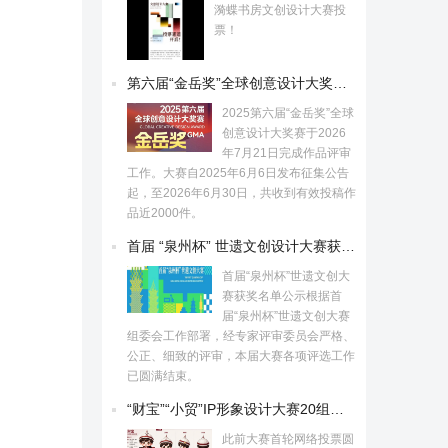
漪蝶书房文创设计大赛投
票！
第六届“金岳奖”全球创意设计大奖赛获奖名单公示
2025第六届“金岳奖”全球
创意设计大奖赛于2026
年7月21日完成作品评审
工作。大赛自2025年6月6日发布征集公告
起，至2026年6月30日，共收到有效投稿作
品近2000件。
首届 “泉州杯” 世遗文创设计大赛获奖名单揭晓
首届“泉州杯”世遗文创大
赛获奖名单公示根据首
届“泉州杯”世遗文创大赛
组委会工作部署，经专家评审委员会严格、
公正、细致的评审，本届大赛各项评选工作
已圆满结束。
“财宝”“小贸”IP形象设计大赛20组佳作出炉
此前大赛首轮网络投票圆