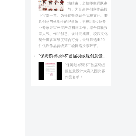
满结束，全校师生踊跃参
与，为百余件创意作品投
下宝贵一票。为择优甄选贴合我校文化、兼
具创意与落地性的IP形象，学校组织6位专
业专家评审开展严谨初评工作，结合首轮投
票人气、作品创意、设计完成度、校园文化
契合度多重维度综合打分，最终筛选出20
件优质作品晋级第二轮网络投票环节。
“保姆鹅·织羽杯”首届羽绒服创意设计大赛入围决赛作品名单！
“保姆鹅·织羽杯”首届羽绒
服创意设计大赛入围决赛
作品名单！