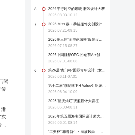
2026平行时空的暖暖·服装设计大赛
8
2026.08.03-10.12
2026 Miss 黎・黎锦服饰文创设计大赛
7
2026.07.21-09.15
2026第三届“金华商城杯”服装设计大赛（截至2026年8月27日）
2026.07.15-08.27
2026中国鞋都OPC·协创荟AI+创意设计大赛
2026.07.01-08.08
第26届“虎门杯”国际青年设计（女装）大赛
6
2026.06.11-07.31
与喝
第十二届“濮院杯”PH Value针织设计师大赛
证传
2026.06.04-10.09
2026“星汉灿烂”汉服设计大赛征稿启事（截至2026.8.31）
2026.06.03-08.31
粤港
2026年第五届海南国际设计师大赛作品征集
广东
2026.06.01-08.14
》、
“工美杯” 非遗新生・民族风尚 —— 全国现代时尚首饰设计大赛火热报名中