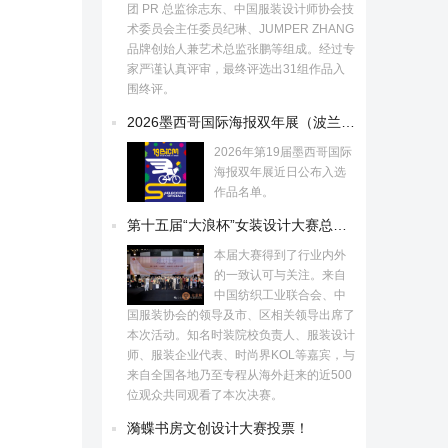
团 PR 总监徐志东、中国服装设计师协会技
术委员会主任委员纪琳、JUMPER ZHANG
品牌创始人兼艺术总监张鹏等组成。经过专
家严谨认真评审，最终评选出31组作品入
围终评。
2026墨西哥国际海报双年展（波兰）入选作品
2026年第19届墨西哥国际
海报双年展近日公布入选
作品名单。
第十五届“大浪杯”女装设计大赛总决赛揭晓！
本届大赛得到了行业内外
的一致认可与关注。来自
中国纺织工业联合会、中
国服装协会的领导及市、区相关领导出席了
本次活动。知名时装院校负责人、服装设计
师、服装企业代表、时尚界KOL等嘉宾，与
来自全国各地乃至专程从海外赶来的近500
位观众共同观看了本次决赛。
漪蝶书房文创设计大赛投票！