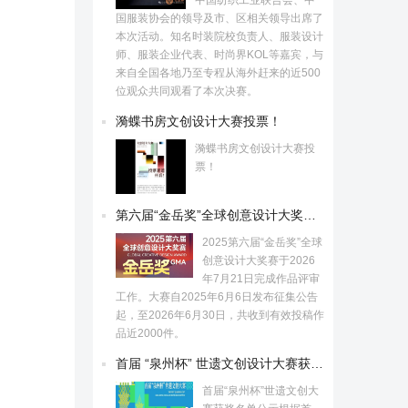
国服装协会的领导及市、区相关领导出席了
本次活动。知名时装院校负责人、服装设计
师、服装企业代表、时尚界KOL等嘉宾，与
来自全国各地乃至专程从海外赶来的近500
位观众共同观看了本次决赛。
漪蝶书房文创设计大赛投票！
漪蝶书房文创设计大赛投
票！
第六届“金岳奖”全球创意设计大奖赛获奖名单公示
2025第六届“金岳奖”全球
创意设计大奖赛于2026
年7月21日完成作品评审
工作。大赛自2025年6月6日发布征集公告
起，至2026年6月30日，共收到有效投稿作
品近2000件。
首届 “泉州杯” 世遗文创设计大赛获奖名单揭晓
首届“泉州杯”世遗文创大