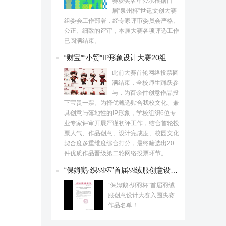
赛获奖名单公示根据首
届“泉州杯”世遗文创大赛
组委会工作部署，经专家评审委员会严格、
公正、细致的评审，本届大赛各项评选工作
已圆满结束。
“财宝”“小贸”IP形象设计大赛20组佳作出炉
此前大赛首轮网络投票圆
满结束，全校师生踊跃参
与，为百余件创意作品投
下宝贵一票。为择优甄选贴合我校文化、兼
具创意与落地性的IP形象，学校组织6位专
业专家评审开展严谨初评工作，结合首轮投
票人气、作品创意、设计完成度、校园文化
契合度多重维度综合打分，最终筛选出20
件优质作品晋级第二轮网络投票环节。
“保姆鹅·织羽杯”首届羽绒服创意设计大赛入围决赛作品名单！
“保姆鹅·织羽杯”首届羽绒
服创意设计大赛入围决赛
作品名单！