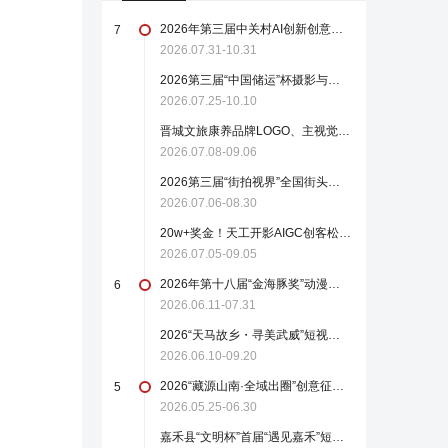
2026年第三届中关村AI创新创意设计大赛正式启动报名（截至2026.10.31）
7
2026.07.31-10.31
2026第三届“中国储运”杯摄影与短视频大赛
2026.07.25-10.10
晋城文旅康养品牌LOGO、主视觉短片、宣传海报创作大赛
2026.07.08-09.06
2026第三届“街拍视界”全国街头摄影大展征稿启动！
2026.07.06-08.30
20w+奖金！天工开影AIGC创客松（AIGC 短剧 / 编剧 / 短片 · 短视频）作品征集
2026.07.05-09.05
2026年第十八届“金海豚奖”动漫作品大赛全球征集启动！
6
2026.06.11-07.31
2026“天马故乡・寻美武威”短视频创作大赛（截至2026.9.20）
2026.06.10-09.20
2026“藏源山南·全域出圈”创意征集活动
5
2026.05.25-06.30
嘉禾县“文明杯”首届“遇见嘉禾”短视频大赛来了！