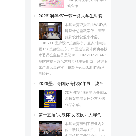
式公布
2026“润华杯”一带一路大学生时装设计与技能大赛初评入围作品公示！
本届大赛评委团由WUD品
牌设计总监武学伟、芳芳
服饰设计总监李小燕、
CHNNYU品牌设计总监陈宇、赢家时尚集
团 PR 总监徐志东、中国服装设计师协会技
术委员会主任委员纪琳、JUMPER ZHANG
品牌创始人兼艺术总监张鹏等组成。经过专
家严谨认真评审，最终评选出31组作品入
围终评。
2026墨西哥国际海报双年展（波兰）入选作品
2026年第19届墨西哥国际
海报双年展近日公布入选
作品名单。
第十五届“大浪杯”女装设计大赛总决赛揭晓！
本届大赛得到了行业内外
的一致认可与关注。来自
中国纺织工业联合会、中