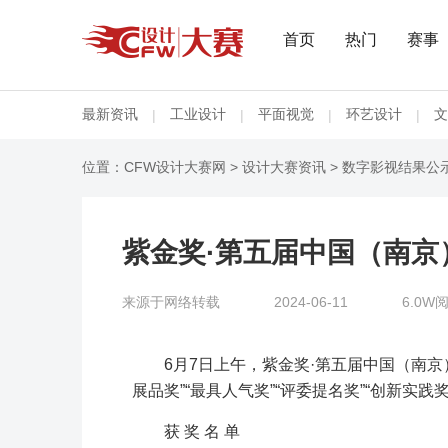
首页
热门
赛事
最新资讯
工业设计
平面视觉
环艺设计
文
|
|
|
|
位置：
CFW设计大赛网
>
设计大赛资讯
>
数字影视结果公
紫金奖·第五届中国（南
来源于网络转载
2024-06-11
6.0W
6月7日上午，紫金奖·第五届中国（南
展品奖”“最具人气奖”“评委提名奖”“创新实
获 奖 名 单