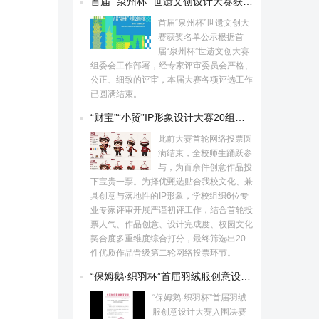
首届 “泉州杯” 世遗文创设计大赛获奖名单揭晓
首届“泉州杯”世遗文创大
赛获奖名单公示根据首
届“泉州杯”世遗文创大赛
组委会工作部署，经专家评审委员会严格、
公正、细致的评审，本届大赛各项评选工作
已圆满结束。
“财宝”“小贸”IP形象设计大赛20组佳作出炉
此前大赛首轮网络投票圆
满结束，全校师生踊跃参
与，为百余件创意作品投
下宝贵一票。为择优甄选贴合我校文化、兼
具创意与落地性的IP形象，学校组织6位专
业专家评审开展严谨初评工作，结合首轮投
票人气、作品创意、设计完成度、校园文化
契合度多重维度综合打分，最终筛选出20
件优质作品晋级第二轮网络投票环节。
“保姆鹅·织羽杯”首届羽绒服创意设计大赛入围决赛作品名单！
“保姆鹅·织羽杯”首届羽绒
服创意设计大赛入围决赛