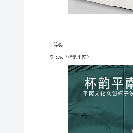
二等奖
陈飞成《杯韵平南》