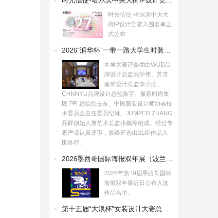
时光信使-哈尔滨中央大
街IP设计竞赛入围名单正
式公布
2026“润华杯”一带一路大学生时装设计与技能大赛初评入围作品公示！
本届大赛评委团由WUD品
牌设计总监武学伟、芳芳
服饰设计总监李小燕、
CHNNYU品牌设计总监陈宇、赢家时尚集
团 PR 总监徐志东、中国服装设计师协会技
术委员会主任委员纪琳、JUMPER ZHANG
品牌创始人兼艺术总监张鹏等组成。经过专
家严谨认真评审，最终评选出31组作品入
围终评。
2026墨西哥国际海报双年展（波兰）入选作品
2026年第19届墨西哥国际
海报双年展近日公布入选
作品名单。
第十五届“大浪杯”女装设计大赛总决赛揭晓！