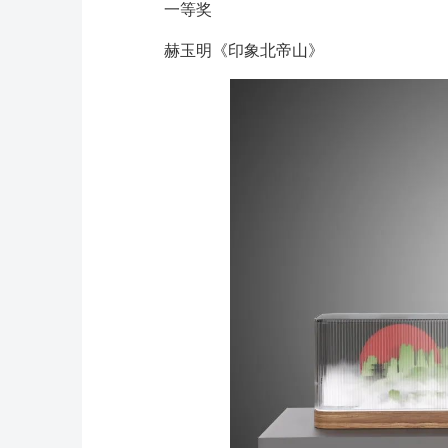
一等奖
赫玉明《印象北帝山》