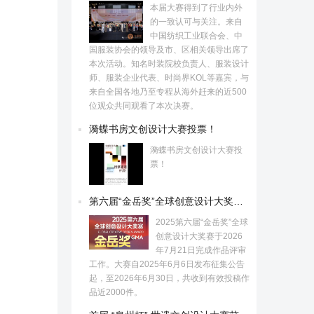
本届大赛得到了行业内外
的一致认可与关注。来自
中国纺织工业联合会、中
国服装协会的领导及市、区相关领导出席了
本次活动。知名时装院校负责人、服装设计
师、服装企业代表、时尚界KOL等嘉宾，与
来自全国各地乃至专程从海外赶来的近500
位观众共同观看了本次决赛。
漪蝶书房文创设计大赛投票！
漪蝶书房文创设计大赛投
票！
第六届“金岳奖”全球创意设计大奖赛获奖名单公示
2025第六届“金岳奖”全球
创意设计大奖赛于2026
年7月21日完成作品评审
工作。大赛自2025年6月6日发布征集公告
起，至2026年6月30日，共收到有效投稿作
品近2000件。