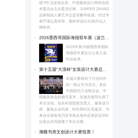
团 PR 总监徐志东、中国服装设计师协会技
术委员会主任委员纪琳、JUMPER ZHANG
品牌创始人兼艺术总监张鹏等组成。经过专
家严谨认真评审，最终评选出31组作品入
围终评。
2026墨西哥国际海报双年展（波兰）入选作品
2026年第19届墨西哥国际
海报双年展近日公布入选
作品名单。
第十五届“大浪杯”女装设计大赛总决赛揭晓！
本届大赛得到了行业内外
的一致认可与关注。来自
中国纺织工业联合会、中
国服装协会的领导及市、区相关领导出席了
本次活动。知名时装院校负责人、服装设计
师、服装企业代表、时尚界KOL等嘉宾，与
来自全国各地乃至专程从海外赶来的近500
位观众共同观看了本次决赛。
漪蝶书房文创设计大赛投票！