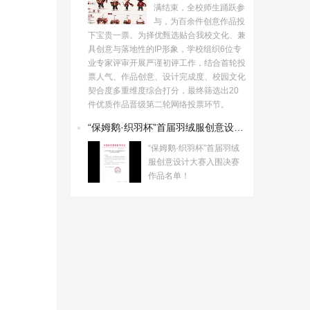
满结束，全校师生踊跃参
与，为百余件创意作品投
下宝贵一票。为择优甄选贴合我校文化、兼
具创意与落地性的IP形象，学校组织6位专
业专家评审开展严谨初评工作，结合首轮投
票人气、作品创意、设计完成度、校园文化
契合度多重维度综合打分，最终筛选出20
件优质作品晋级第二轮网络投票环节。
“保姆鹅·织羽杯”首届羽绒服创意设计大赛入围决赛作品名单！
“保姆鹅·织羽杯”首届羽绒
服创意设计大赛入围决赛
作品名单！