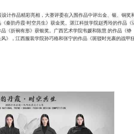
装设计作品精彩亮相，大赛评委在入围作品中评出金、银、铜奖
《秦韵丹霞·时空共生》获金奖。湛江科技学院赵秀玲的作品《
品《折裥有形》获银奖。广西艺术学院韦媛和陈慧 的作品《铮
长风》，江西服装学院孙巧格和张宁的作品《斑驳时光裹的战甲