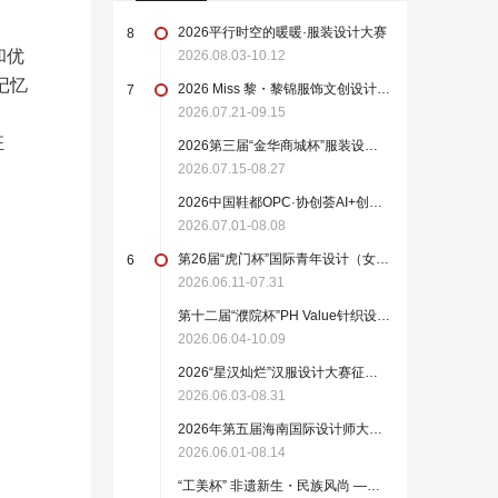
2026平行时空的暖暖·服装设计大赛
8
和优
2026.08.03-10.12
记忆
2026 Miss 黎・黎锦服饰文创设计大赛
7
2026.07.21-09.15
狂
2026第三届“金华商城杯”服装设计大赛（截至2026年8月27日）
2026.07.15-08.27
2026中国鞋都OPC·协创荟AI+创意设计大赛
2026.07.01-08.08
第26届“虎门杯”国际青年设计（女装）大赛
6
2026.06.11-07.31
第十二届“濮院杯”PH Value针织设计师大赛
2026.06.04-10.09
2026“星汉灿烂”汉服设计大赛征稿启事（截至2026.8.31）
2026.06.03-08.31
2026年第五届海南国际设计师大赛作品征集
2026.06.01-08.14
“工美杯” 非遗新生・民族风尚 —— 全国现代时尚首饰设计大赛火热报名中