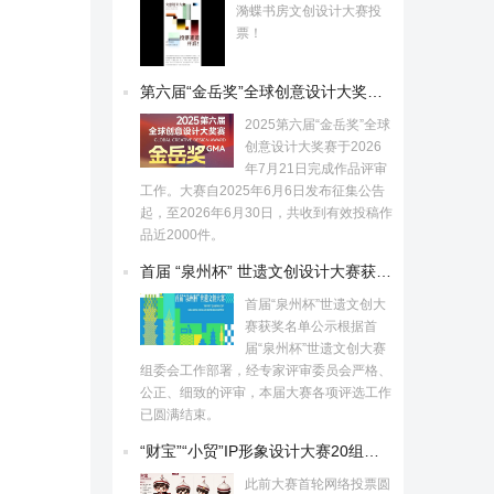
漪蝶书房文创设计大赛投
票！
第六届“金岳奖”全球创意设计大奖赛获奖名单公示
2025第六届“金岳奖”全球
创意设计大奖赛于2026
年7月21日完成作品评审
工作。大赛自2025年6月6日发布征集公告
起，至2026年6月30日，共收到有效投稿作
品近2000件。
首届 “泉州杯” 世遗文创设计大赛获奖名单揭晓
首届“泉州杯”世遗文创大
赛获奖名单公示根据首
届“泉州杯”世遗文创大赛
组委会工作部署，经专家评审委员会严格、
公正、细致的评审，本届大赛各项评选工作
已圆满结束。
“财宝”“小贸”IP形象设计大赛20组佳作出炉
此前大赛首轮网络投票圆