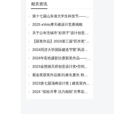
相关资讯
第十七届山东省大学生科技节——山东省大学生文化创意科创大赛优秀作品展示
2025 eVolo摩天楼设计竞赛揭晓
关于公布无锡市“好房子”设计创意大赛结果的通知
【获奖作品】2024第三届“匠作奖”特等奖作品评选出台暨优胜奖作品展示
2024同济大学国际建造节暨“风语筑”塑料中空板建筑设计建造活动获奖作品
2024年彩色摄影比赛获奖作品——建筑类非专业组
2023金熊猫天府创意设计奖•空间创意设计类获奖作品
紫金奖获奖作品展示|春生夏长 秋收冬藏 节气文化下江阴园博园都市田园片区更新
2023第七届顶峰设计奖 | 建筑室内一体化实景类获奖作品
2024 “缤纷月季 活力南阳”月季花园设计大赛获奖名单及获奖作品