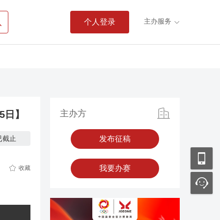

主办服务
个人登录

主办方
5日】
已截止
发布征稿

我要办赛
收藏