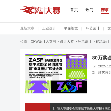
首页
热门
赛事
最新大赛
工业设计
平面视觉
环艺设计
文
|
|
|
|
位置：
CFW设计大赛网
>
设计大赛
>
环艺设计
> 建筑设计
80万奖
2025.12

环艺设

1、该大赛组委会需要线下快递大赛报名表及